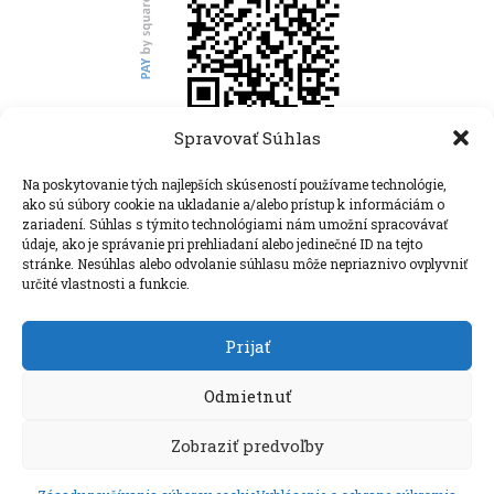
Spravovať Súhlas
Rímskokatolícka cirkev, farnosť Vysoké Tatry
Na poskytovanie tých najlepších skúseností používame technológie,
ako sú súbory cookie na ukladanie a/alebo prístup k informáciám o
Nový Smokovec 113
zariadení. Súhlas s týmito technológiami nám umožní spracovávať
062 01 Starý Smokovec
údaje, ako je správanie pri prehliadaní alebo jedinečné ID na tejto
stránke. Nesúhlas alebo odvolanie súhlasu môže nepriaznivo ovplyvniť
+421 (0) 52/442 51 74
určité vlastnosti a funkcie.
farnost.tatry@gmail.com
Prijať
Odmietnuť
©2026
Rímskokatolícka cirkev, farnosť Vysoké Tatry
.
Zobraziť predvoľby
Všetky práva vyhradené.