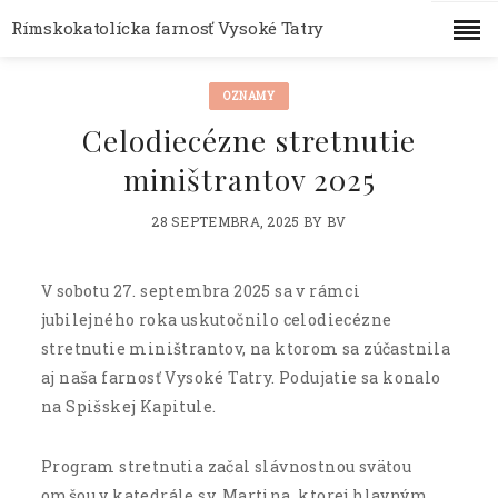
Rímskokatolícka farnosť Vysoké Tatry
OZNAMY
Celodiecézne stretnutie
miništrantov 2025
28 SEPTEMBRA, 2025
BY
BV
V sobotu 27. septembra 2025 sa v rámci
jubilejného roka uskutočnilo celodiecézne
stretnutie miništrantov, na ktorom sa zúčastnila
aj naša farnosť Vysoké Tatry. Podujatie sa konalo
na Spišskej Kapitule.
Program stretnutia začal slávnostnou svätou
omšou v katedrále sv. Martina, ktorej hlavným