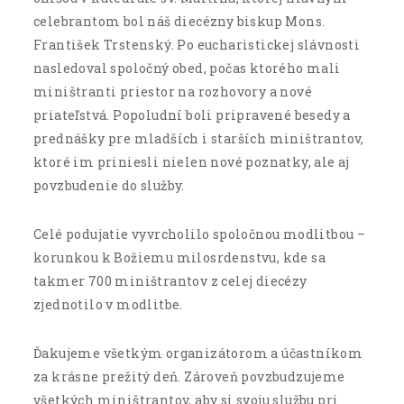
celebrantom bol náš diecézny biskup Mons.
František Trstenský. Po eucharistickej slávnosti
nasledoval spoločný obed, počas ktorého mali
miništranti priestor na rozhovory a nové
priateľstvá. Popoludní boli pripravené besedy a
prednášky pre mladších i starších miništrantov,
ktoré im priniesli nielen nové poznatky, ale aj
povzbudenie do služby.
Celé podujatie vyvrcholilo spoločnou modlitbou –
korunkou k Božiemu milosrdenstvu, kde sa
takmer 700 miništrantov z celej diecézy
zjednotilo v modlitbe.
Ďakujeme všetkým organizátorom a účastníkom
za krásne prežitý deň. Zároveň povzbudzujeme
všetkých miništrantov, aby si svoju službu pri