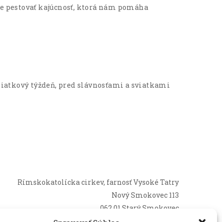
eme pestovať kajúcnosť, ktorá nám pomáha
piatkový týždeň, pred slávnosťami a sviatkami
Rímskokatolícka cirkev, farnosť Vysoké Tatry
Nový Smokovec 113
062 01 Starý Smokovec
+421 (0) 52/442 51 74