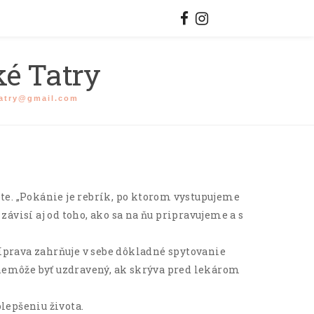
ké Tatry
tatry@gmail.com
vote. „Pokánie je rebrík, po ktorom vystupujeme
ávisí aj od toho, ako sa na ňu pripravujeme a s
íprava zahrňuje v sebe dôkladné spytovanie
 nemôže byť uzdravený, ak skrýva pred lekárom
olepšeniu života.