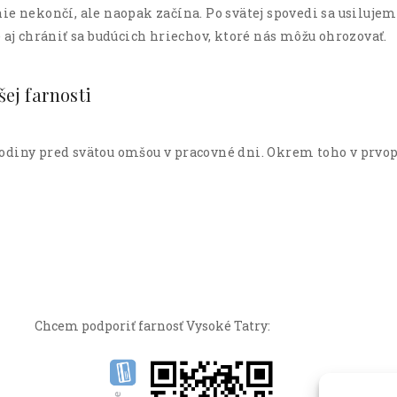
ie nekončí, ale naopak začína. Po svätej spovedi sa usiluj
 aj chrániť sa budúcich hriechov, ktoré nás môžu ohrozovať.
ej farnosti
odiny pred svätou omšou v pracovné dni. Okrem toho v prvo
Chcem podporiť farnosť Vysoké Tatry: