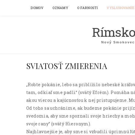
DOMOV
OZNAMY
O FARNOSTI
VYSLUHOVANIE 
Rímskok
Nový Smokovec 
SVIATOSŤ ZMIERENIA
„Robte pokánie, lebo sa priblížilo nebeské kráľo
tam, odkiaľ sme padli“ (svätý Efrém). Pomáha nám
akou vierou a kajúcnosťou k nej pristupujeme. M
Od toho sa uchránime, ak budeme pokánie prijím
svedomia, aby sme spoznali svoje hriechy a mohl
svoje rany“ (svätý Hieronym).
Najhlavnejšie je, aby sme si vzbudili úprimnú ľú