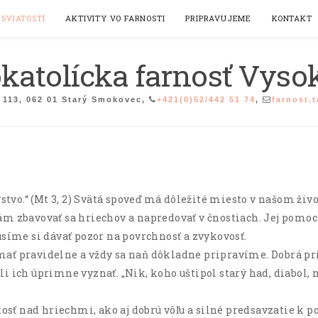
SVIATOSTÍ
AKTIVITY VO FARNOSTI
PRIPRAVUJEME
KONTAKT
atolícka farnosť Vyso
113, 062 01 Starý Smokovec,
+421(0)52/442 51 74
,
farnost.
vstvo.“ (Mt 3, 2) Svätá spoveď má dôležité miesto v našom ži
 zbavovať sa hriechov a napredovať v čnostiach. Jej pomoc z
usíme si dávať pozor na povrchnosť a zvykovosť.
ať pravidelne a vždy sa naň dôkladne pripravíme. Dobrá pr
i ich úprimne vyznať. „Nik, koho uštipol starý had, diabol,
tosť nad hriechmi, ako aj dobrú vôľu a silné predsavzatie k p