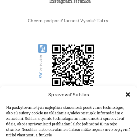
Instagram stránka
Chcem podporiť farnosť Vysoké Tatry:
Spravovať Súhlas
Rímskokatolícka cirkev, farnosť Vysoké Tatry
Na poskytovanie tých najlepších skúseností používame technológie,
ako sú súbory cookie na ukladanie a/alebo prístup k informáciám o
Nový Smokovec 113
zariadení. Súhlas s týmito technológiami nám umožní spracovávať
062 01 Starý Smokovec
údaje, ako je správanie pri prehliadaní alebo jedinečné ID na tejto
stránke. Nesúhlas alebo odvolanie súhlasu môže nepriaznivo ovplyvniť
+421 (0) 52/442 51 74
určité vlastnosti a funkcie.